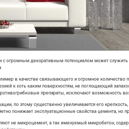
ки с огромным декоративным потенциалом может служить
а
олимер в качестве связывающего и огромное количество п
езией к хоть каким поверхностям, не поглощающий запахов
 противогрибковые препараты, исключают возможность во
ции, по этому существенно увеличивается его крепкость, 
етно понижает эксплуатационные свойства цемента, но про
ляют не микроцемент, а так именуемый микробетон, содер