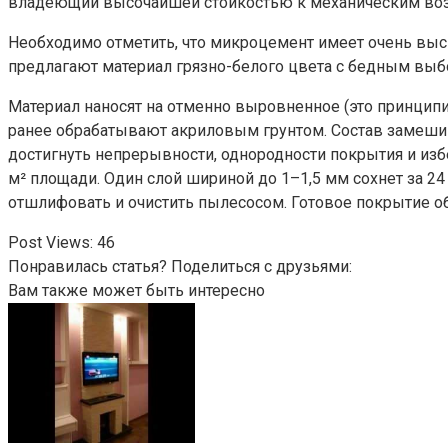
владеющий высочайшей стойкостью к механическим во
Необходимо отметить, что микроцемент имеет очень высш
предлагают материал грязно-белого цвета с бедным выб
Материал наносят на отменно выровненное (это принципи
ранее обрабатывают акриловым грунтом. Состав замешив
достигнуть непрерывности, однородности покрытия и изб
м² площади. Один слой шириной до 1–1,5 мм сохнет за 2
отшлифовать и очистить пылесосом. Готовое покрытие об
Post Views:
46
Понравилась статья? Поделиться с друзьями:
Вам также может быть интересно