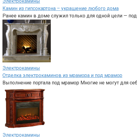
Электрокамины
Камин из гипсокартона – украшение любого дома
Ранее камин в доме служил только для одной цели — под
Электрокамины
Отделка электрокаминов из мрамора и под мрамор
Выполнение портала под мрамор Многие не могут для себ
Электрокамины